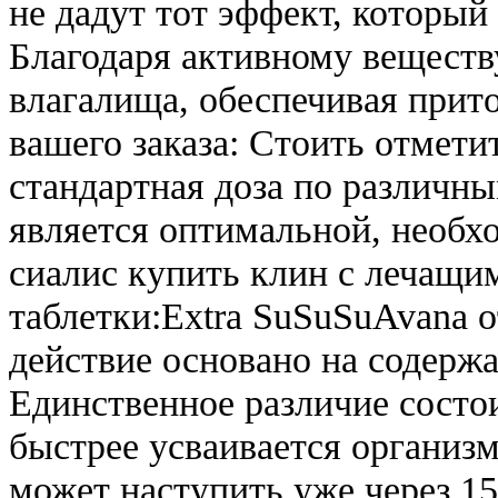
не дадут тот эффект, который
Благодаря активному веществ
влагалища, обеспечивая прит
вашего заказа: Стоить отметит
стандартная доза по различн
является оптимальной, необх
сиалис купить клин с лечащи
таблетки:Extra SuSuSuAvana о
действие основано на содерж
Единственное различие состои
быстрее усваивается организм
может наступить уже через 1