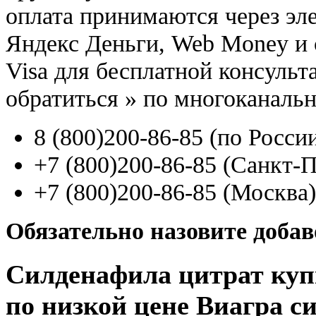
оплата принимаются через э
Яндекс Деньги, Web Money и с
Visa для бесплатной консуль
обратиться
»
по многоканаль
8
(800
)200-86-85
(
по Росси
+7
(800
)200-86-85
(
Санкт-П
+7
(800
)200-86-85
(
Москва)
Обязательно назовите доба
Силденафила цитрат куп
по низкой цене Виагра с