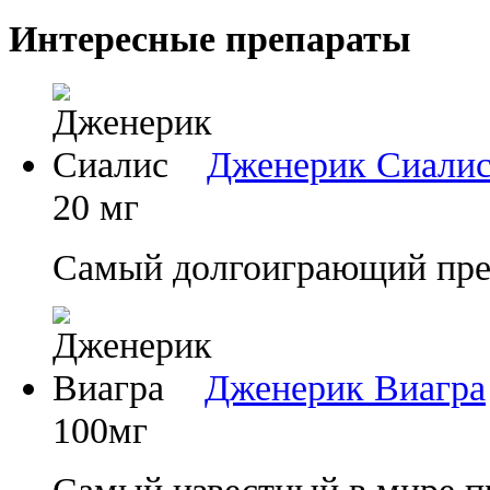
Интересные препараты
Дженерик Сиали
20 мг
Самый долгоиграющий преп
Дженерик Виагра
100мг
Самый известный в мире п