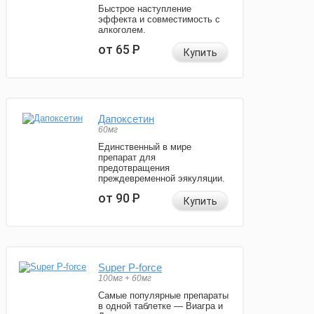
Быстрое наступление
эффекта и совместимость с
алкоголем.
от 65
Р
Купить
Дапоксетин
60мг
Единственный в мире
препарат для
предотвращения
преждевременной эякуляции.
от 90
Р
Купить
Super P-force
100мг + 60мг
Самые популярные препараты
в одной таблетке — Виагра и