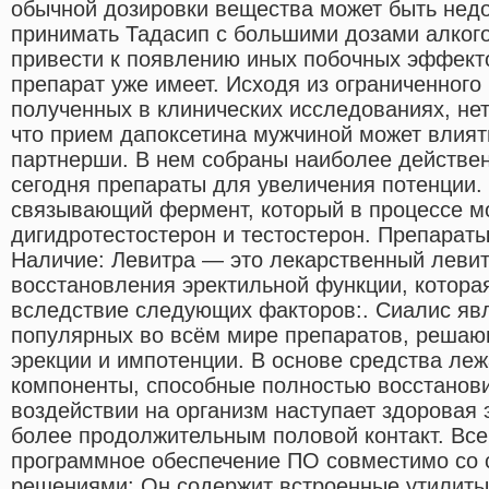
обычной дозировки вещества может быть недо
принимать Тадасип с большими дозами алкогол
привести к появлению иных побочных эффекто
препарат уже имеет. Исходя из ограниченного
полученных в клинических исследованиях, нет
что прием дапоксетина мужчиной может влият
партнерши. В нем собраны наиболее действе
сегодня препараты для увеличения потенции. 
связывающий фермент, который в процессе м
дигидротестостерон и тестостерон. Препарат
Наличие: Левитра — это лекарственный леви
восстановления эректильной функции, котор
вследствие следующих факторов:. Сиалис яв
популярных во всём мире препаратов, реша
эрекции и импотенции. В основе средства ле
компоненты, способные полностью восстанови
воздействии на организм наступает здоровая 
более продолжительным половой контакт. Все
программное обеспечение ПО совместимо со
решениями: Он содержит встроенные утилиты