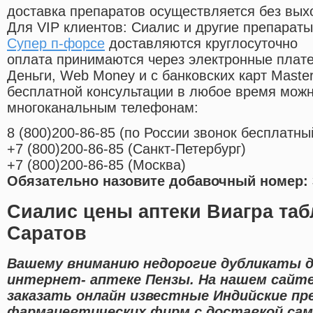
доставка препаратов осуществляется без вых
Для VIP клиентов: Сиалис и другие препараты
Супер п-форсе
доставляются круглосуточно
оплата принимаются через электронные плат
Деньги, Web Money и с банковских карт Master
бесплатной консультации в любое время мож
многоканальным телефонам:
8
(800
)200-86-85
(
по России звонок бесплатны
+7
(800
)200-86-85
(
Санкт-Петербург)
+7
(800
)200-86-85
(
Москва)
Обязательно назовите добавочный номер: 
Сиалис цены аптеки Виагра таб
Саратов
Вашему вниманию недорогие дубликаты 
интернет- аптеке Пензы. На нашем сайт
заказать онлайн известные Индийские п
фармацевтических фирм с доставкой сам