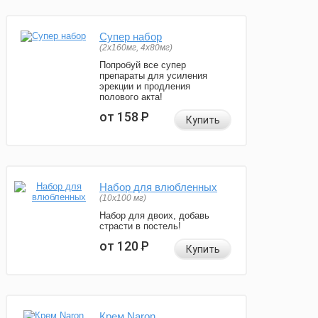
Супер набор
(2х160мг, 4х80мг)
Попробуй все супер
препараты для усиления
эрекции и продления
полового акта!
от 158
Р
Купить
Набор для влюбленных
(10х100 мг)
Набор для двоих, добавь
страсти в постель!
от 120
Р
Купить
Крем Naron