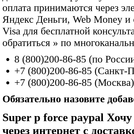
оплата принимаются через э
Яндекс Деньги, Web Money и с
Visa для бесплатной консуль
обратиться
»
по многоканаль
8
(800
)200-86-85
(
по Росси
+7
(800
)200-86-85
(
Санкт-П
+7
(800
)200-86-85
(
Москва)
Обязательно назовите доба
Super p force paypal Хочу
через интернет с доставк