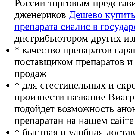
России торговым представ
дженериков
Дешево купить
препарата сиалис в госуда
дистрибьютором других из
* качество препаратов гар
поставщиком препаратов и
продаж
* для стестинельных и скр
произнести название Виагр
подойдет возможность ано
препаратан на нашем сайте
* быстрая и удобная доста