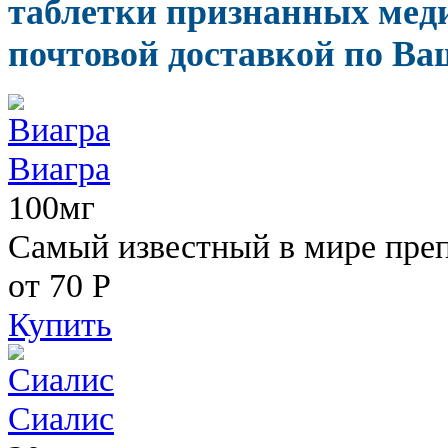
таблетки признанных мед
почтовой доставкой по Ва
Виагра
100мг
Самый известный в мире пре
от 70
Р
Купить
Сиалис