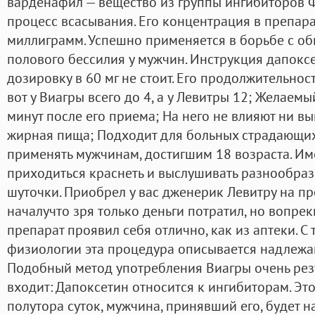
варденафил — вещество из группы ингибиторов
процесс всасывания. Его концентрация в препара
миллиграмм. Успешно применяется в борьбе с 
полового бессилия у мужчин. Инструкция дапоксе
дозировку в 60 мг не стоит. Его продолжительност
вот у Виагры всего до 4, а у Левитры 12; Желаем
минут после его приема; На него не влияют ни вы
жирная пища; Подходит для больных страдающи
применять мужчинам, достигшим 18 возраста. Им
приходиться краснеть и выслушивать разнообра
шуточки. Приобрел у вас дженерик Левитру на п
началучто зря только деньги потратил, но вопре
препарат проявил себя отлично, как из аптеки. С
физиологии эта процедура описывается надлеж
Подобный метод употребления Виагры очень резу
входит: Дапоксетин относится к ингибиторам. Это
полутора суток, мужчина, принявший его, будет н