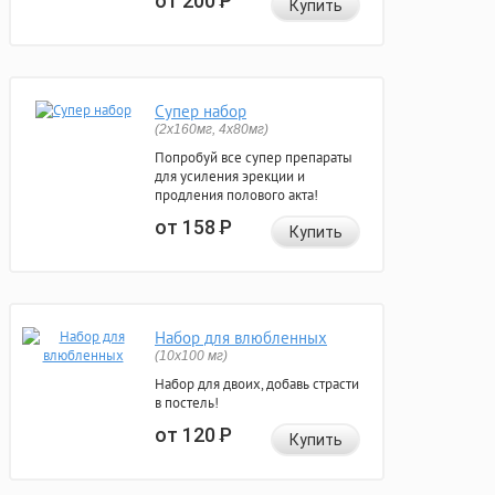
от 200
Р
Купить
Супер набор
(2х160мг, 4х80мг)
Попробуй все супер препараты
для усиления эрекции и
продления полового акта!
от 158
Р
Купить
Набор для влюбленных
(10х100 мг)
Набор для двоих, добавь страсти
в постель!
от 120
Р
Купить