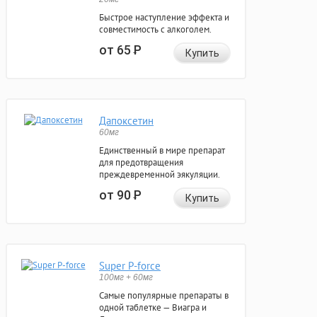
Быстрое наступление эффекта и
совместимость с алкоголем.
от 65
Р
Купить
Дапоксетин
60мг
Единственный в мире препарат
для предотвращения
преждевременной эякуляции.
от 90
Р
Купить
Super P-force
100мг + 60мг
Самые популярные препараты в
одной таблетке — Виагра и