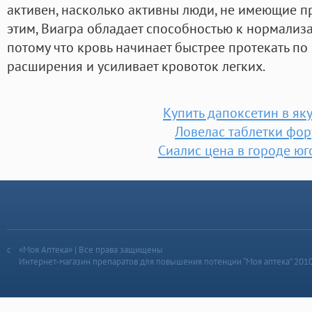
активен, насколько активны люди, не имеющие пр
этим, Виагра обладает способностью к нормализ
потому что кровь начинает быстрее протекать по 
расширения и усиливает кровоток легких.
Купить дапоксетин в як
Ловелас таблетки фо
Сиалис цена в городе юг
«Моя Аптека» | Все права защищены
Интернет-магазин препаратов для повышения потенции “Моя аптека” 201