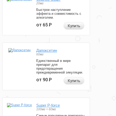
20мг
Быстрое наступление
эффекта и совместимость с
алкоголем.
от 65
Р
Купить
Дапоксетин
60мг
Единственный в мире
препарат для
предотвращения
преждевременной эякуляции.
от 90
Р
Купить
Super P-force
100мг + 60мг
Самые популярные препараты