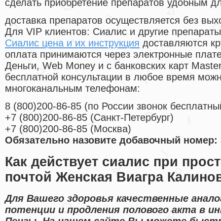
сделать приобретение препаратов удобным д
доставка препаратов осуществляется без вых
Для VIP клиентов: Сиалис и другие препараты
Сиалис цена и их инструкция
доставляются кр
оплата принимаются через электронные плат
Деньги, Web Money и с банковских карт Master
бесплатной консультации в любое время мож
многоканальным телефонам:
8
(800
)200-86-85
(
по России звонок бесплатны
+7
(800
)200-86-85
(
Санкт-Петербург)
+7
(800
)200-86-85
(
Москва)
Обязательно назовите добавочный номер: 
Как действует сиалис при прост
почтой Женская Виагра Калино
Для Вашего здоровья качественные анало
потенции и продления полового акта в и
Пензы. На нашем сайте Вы можете быстр