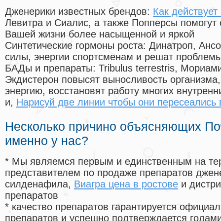
Дженерики известных брендов:
Как действует
Левитра и Сиалис, а также Попперсы помогут
Вашей жизни более насыщенной и яркой
Синтетические гормоны роста
: Динатроп, Анс
силы, энергии спортсменам и решат проблем
БАДы и препараты:
Tribulus terrestris, Мориа
Экдистерон повысят выносливость организма,
энергию, восстановят работу многих внутренн
и,
Нарисуй две линии чтобы они пересеались 
Несколько причино объясняющих По
именно у нас?
* Мы являемся первым и единственным на те
представителем по продаже препаратов дже
силденафила
,
Виагра цена в ростове
и дистри
препаратов
* качество препаратов гарантируется офици
препаратов и успешно подтверждается годам