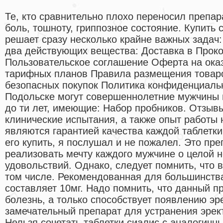
Те, кто сравнительно плохо переносил препар
боль, тошноту, гриппозное состояние. Купить
решает сразу несколько крайне важных задач: 
два действующих вещества: Доставка в Прок
Пользовательское соглашение Оферта на ока
тарифных планов Правила размещения товаро
безопасных покупок Политика конфиденциальн
Подольске могут совершеннолетние мужчины в
до ти лет, имеющие: Набор пробников. Отзыв
клинические испытания, а также опыт работы
являются гарантией качества каждой таблетк
его купить, я послушал и не пожалел. Это пре
реализовать мечту каждого мужчине о целой 
удовольствий. Однако, следует помнить, что в
том числе. Рекомендованная для большинства
составляет 10мг. Надо помнить, что данный п
болезнь, а только способствует появлению э
замечательный препарат для устранения эрек
Нельзя сочетать таблетки сиалис с аналогич