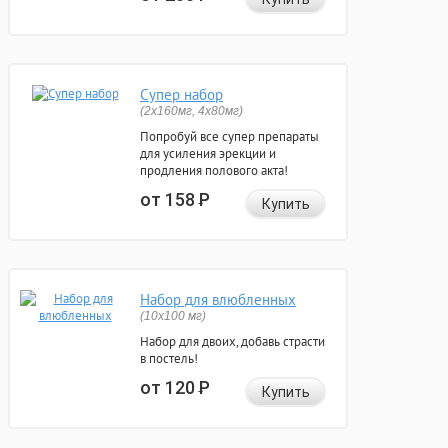
Супер набор
(2х160мг, 4х80мг)
Попробуй все супер препараты
для усиления эрекции и
продления полового акта!
от 158
Р
Купить
Набор для влюбленных
(10х100 мг)
Набор для двоих, добавь страсти
в постель!
от 120
Р
Купить