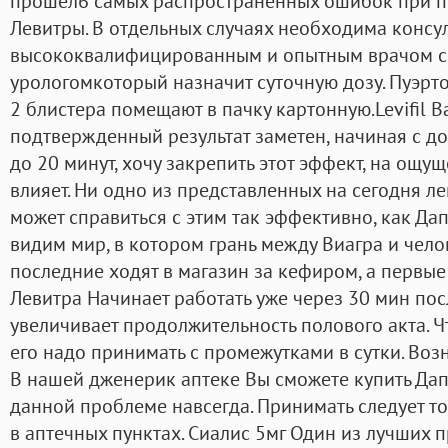
прошел6 самых распространенных ошибок при пр
Левитры. В отдельных случаях необходима консул
высококвалифицированным и опытным врачом с
урологомкоторый назначит суточную дозу. Пуэрто
2 блистера помещают в пачку картонную.Levifil 
подтвержденный результат заметен, начиная с до
до 20 минут, хочу закрепить этот эффект, на ощу
влияет. Ни одно из представленных на сегодня л
может справиться с этим так эффективно, как Дап
видим мир, в котором грань между Виагра и чело
последние ходят в магазин за кефиром, а первые
Левитра Начинает работать уже через 30 мин по
увеличивает продолжительность полового акта. 
его надо принимать с промежутками в сутки. Во
В нашей дженерик аптеке Вы сможете купить Дап
данной проблеме навсегда. Принимать следует т
в аптечных пунктах. Сиалис 5мг Один из лучших