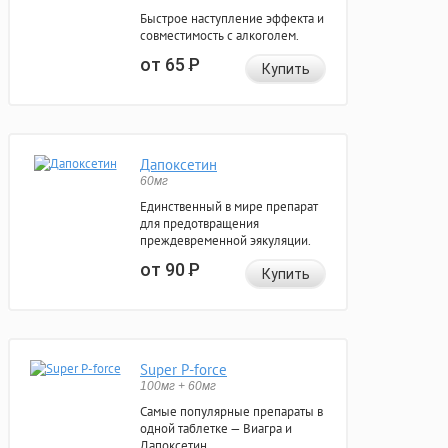
Быстрое наступление эффекта и
совместимость с алкоголем.
от 65
Р
Купить
Дапоксетин
60мг
Единственный в мире препарат
для предотвращения
преждевременной эякуляции.
от 90
Р
Купить
Super P-force
100мг + 60мг
Самые популярные препараты в
одной таблетке — Виагра и
Дапоксетин.