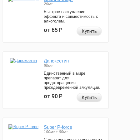
20мг
Быстрое наступление
эффекта и совместимость с
алкоголем.
от 65
Р
Купить
Дапоксетин
60мг
Единственный в мире
препарат для
предотвращения
преждевременной эякуляции.
от 90
Р
Купить
Super P-force
100мг + 60мг
Самые популярные препараты