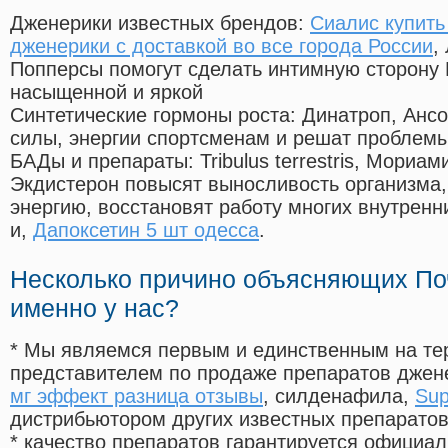
Дженерики известных брендов:
Сиалис купить
дженерики с доставкой во все города России
,
Попперсы помогут сделать интимную сторону
насыщенной и яркой
Синтетические гормоны роста
: Динатроп, Анс
силы, энергии спортсменам и решат проблем
БАДы и препараты:
Tribulus terrestris, Мориа
Экдистерон повысят выносливость организма,
энергию, восстановят работу многих внутренн
и,
Дапоксетин 5 шт одесса
.
Несколько причино объясняющих По
именно у нас?
* Мы являемся первым и единственным на те
представителем по продаже препаратов дже
мг эффект разница отзывы
, силденафила
,
Sup
дистрибьютором других известных препарато
* качество препаратов гарантируется офици