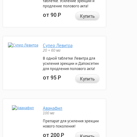
таблетке. Усиление эрекции и
продление полового акта!
от 90
Р
Купить
Супер Левитра
20 + 60 мг
В одной таблетке Левитра для
усиления эрекции и Дапоксетин
для продления полового акта!
от 95
Р
Купить
Аванафил
100 мг
Препарат для усиления эрекции
нового поколения!
от 200
Р
Купить