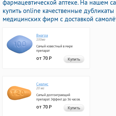
фармацевтической аптеке. На нашем с
купить online качественные дубликат
медицинских фирм с доставкой самолё
Виагра
100мг
Самый известный в мире
препарат
от 70
Р
Купить
Сиалис
20 мг
Самый долгоиграющий
препарат. Эффект до 36 часов.
от 70
Р
Купить