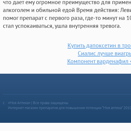
что дает ему огромное преимущество для приме
алкоголем и обильной едой Время действия: Лев
помог препарат с первого раза, где-то минут на 1
стал успокаиваться, ушла внутренняя тревога.
Купить дапоксетин в тр
Сиалис лучше виагр
Компонент варденафил 
«Моя Аптека» | Все права защищены
Интернет-магазин препаратов для повышения потенции “Моя аптека” 201