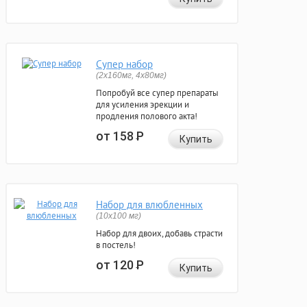
Супер набор
(2х160мг, 4х80мг)
Попробуй все супер препараты
для усиления эрекции и
продления полового акта!
от 158
Р
Купить
Набор для влюбленных
(10х100 мг)
Набор для двоих, добавь страсти
в постель!
от 120
Р
Купить