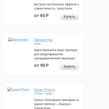
Быстрое наступление эффекта и
совместимость с алкоголем.
от 65
Р
Купить
Дапоксетин
60мг
Единственный в мире препарат
для предотвращения
преждевременной эякуляции.
от 90
Р
Купить
Super P-force
100мг + 60мг
Самые популярные препараты в
одной таблетке — Виагра и
Дапоксетин.