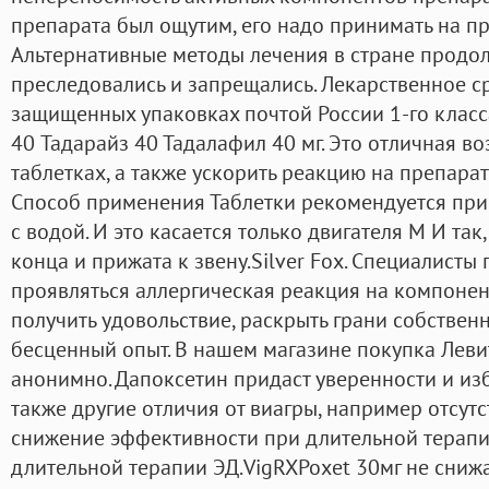
препарата был ощутим, его надо принимать на п
Альтернативные методы лечения в стране продо
преследовались и запрещались. Лекарственное с
защищенных упаковках почтой России 1-го класса
40 Тадарайз 40 Тадалафил 40 мг. Это отличная в
таблетках, а также ускорить реакцию на препарат
Способ применения Таблетки рекомендуется прин
с водой. И это касается только двигателя M И так
конца и прижата к звену.Silver Fox. Специалисты 
проявляться аллергическая реакция на компонен
получить удовольствие, раскрыть грани собствен
бесценный опыт. В нашем магазине покупка Леви
анонимно. Дапоксетин придаст уверенности и изба
также другие отличия от виагры, например отсут
снижение эффективности при длительной терап
длительной терапии ЭД.VigRXPoxet 30мг не снижа