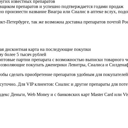
угих известных препаратов
авщиком препаратов и успешно подтверждается годами продаж
но произнести название Виагра или Сиалис в аптеке вслух, под
нкт-Петербурге, так же возможна доставка препаратов почтой Ро
ая дисконтная карта на последующие покупки
му более 5 тысяч рублей
овые партии препарата с возможностью выписки товарного ч
 позволяющие покупать дженерики Левитры, Сиалиса и Силдена
обы сделать приобретение препаратов удобным для покупателей
суточно. Для VIP клиентов: Сиалис и другие препараты для поте
екс Деньги, Web Money и с банковских карт Master Card или Vi