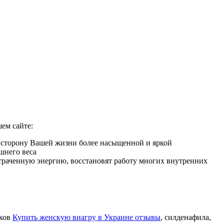
ем сайте:
ю сторону Вашей жизни более насыщенной и яркой
шнего веса
 утраченную энергию, восстановят работу многих внутренних
иков
Купить женскую виагру в Украине отзывы
, силденафила
,