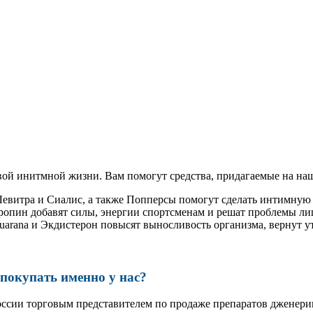
ой инитмной жизни. Вам помогут средства, придагаемые на наш
 Левитра и Сиалис, а также Попперсы помогут сделать интимну
ропин добавят силы, энергии спортсменам и решат проблемы ли
, Guarana и Экдистерон повысят выносливость организма, вернут
окупать именно у нас?
оссии торговым представителем по продаже препаратов дженер