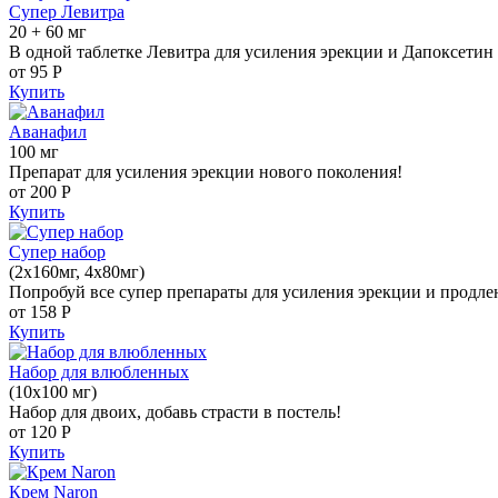
Супер Левитра
20 + 60 мг
В одной таблетке Левитра для усиления эрекции и Дапоксетин 
от 95
Р
Купить
Аванафил
100 мг
Препарат для усиления эрекции нового поколения!
от 200
Р
Купить
Супер набор
(2х160мг, 4х80мг)
Попробуй все супер препараты для усиления эрекции и продле
от 158
Р
Купить
Набор для влюбленных
(10х100 мг)
Набор для двоих, добавь страсти в постель!
от 120
Р
Купить
Крем Naron