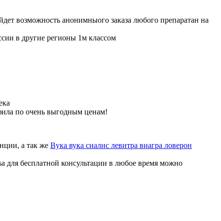
ойдет возможность анонимныого заказа любого препаратан на
ссии в другие регионы 1м классом
ека
фила по очень выгодным ценам!
нции, а так же
Вука вука сиалис левитра виагра ловерон
sa для бесплатной консультации в любое время можно