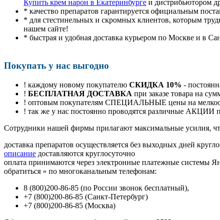
Купить крем нарон в Екатеринбурге
и дистрибьютором др
* качество препаратов гарантируется официальным пост
* для стестинельных и скромных клиентов, которым труд
нашем сайте!
* быстрая и удобная доставка курьером по Москве и в Са
Покупать у нас выгодно
! каждому новому покупателю
СКИДКА 10%
- постоянн
!
БЕСПЛАТНАЯ ДОСТАВКА
при заказе товара на сум
! оптовым покупателям СПЕЦИАЛЬНЫЕ цены на мелкоопт
! так же у нас постоянно проводятся различные АКЦИИ
Cотрудники нашей фирмы прилагают максимальные усилия, чт
доставка препаратов осуществляется без выходных дней кругло
описание
доставляются круглосуточно
оплата принимаются через электронные платежные системы Янд
обратиться
»
по многоканальным телефонам:
8
(800
)200-86-85
(
по России звонок бесплатный),
+7
(800
)200-86-85
(
Санкт-Петербург)
+7
(800
)200-86-85
(
Москва)