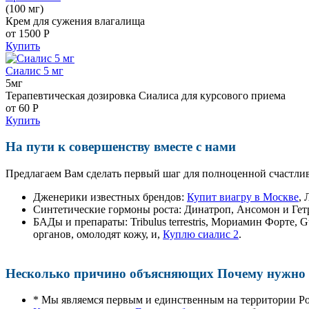
(100 мг)
Крем для сужения влагалища
от 1500
Р
Купить
Сиалис 5 мг
5мг
Терапевтическая дозировка Сиалиса для курсового приема
от 60
Р
Купить
На пути к совершенству вместе с нами
Предлагаем Вам сделать первый шаг для полноценной счастлив
Дженерики известных брендов:
Купит виагру в Москве
,
Синтетические гормоны роста
: Динатроп, Ансомон и Гет
БАДы и препараты:
Tribulus terrestris, Мориамин Форте
органов, омолодят кожу, и,
Куплю сиалис 2
.
Несколько причино объясняющих Почему нужно п
* Мы являемся первым и единственным на территории Р