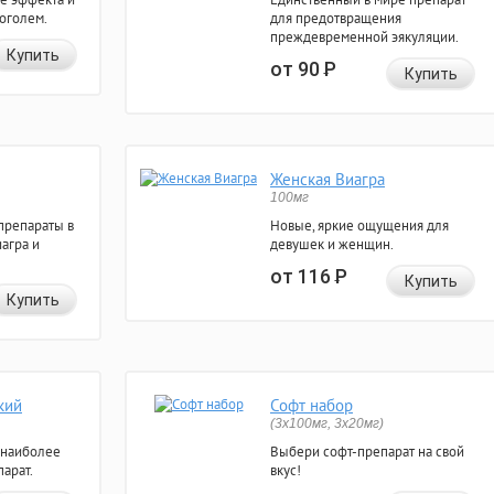
коголем.
для предотвращения
преждевременной эякуляции.
Купить
от 90
Р
Купить
Женская Виагра
100мг
препараты в
Новые, яркие ощущения для
агра и
девушек и женщин.
от 116
Р
Купить
Купить
кий
Софт набор
(3x100мг, 3x20мг)
 наиболее
Выбери софт-препарат на свой
арат.
вкус!