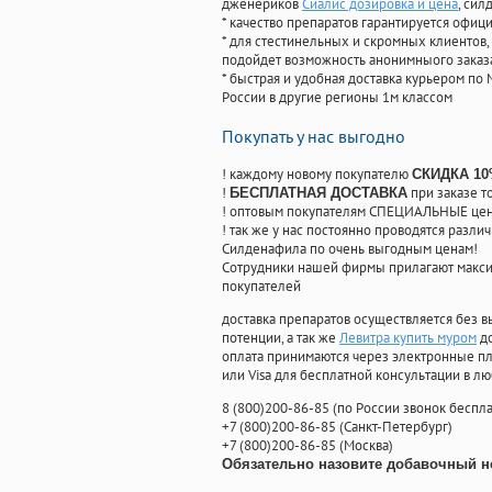
дженериков
Сиалис дозировка и цена
, си
* качество препаратов гарантируется офи
* для стестинельных и скромных клиентов,
подойдет возможность анонимныого заказа
* быстрая и удобная доставка курьером по 
России в другие регионы 1м классом
Покупать у нас выгодно
! каждому новому покупателю
СКИДКА 1
!
при заказе т
БЕСПЛАТНАЯ ДОСТАВКА
! оптовым покупателям СПЕЦИАЛЬНЫЕ цены
! так же у нас постоянно проводятся раз
Силденафила по очень выгодным ценам!
Cотрудники нашей фирмы прилагают макси
покупателей
доставка препаратов осуществляется без в
потенции, а так же
Левитра купить муром
до
оплата принимаются через электронные пл
или Visa для бесплатной консультации в л
8
(800
)200-86-85
(
по России звонок беспла
+7
(800
)200-86-85
(
Санкт-Петербург)
+7
(800
)200-86-85
(
Москва)
Обязательно назовите добавочный н