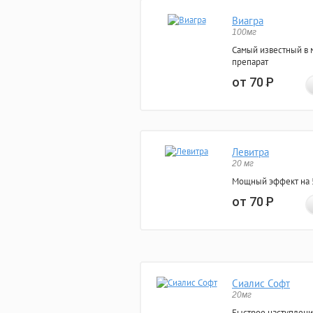
Виагра
100мг
Самый известный в 
препарат
от 70
Р
Левитра
20 мг
Мощный эффект на 5
от 70
Р
Сиалис Софт
20мг
Быстрое наступлени