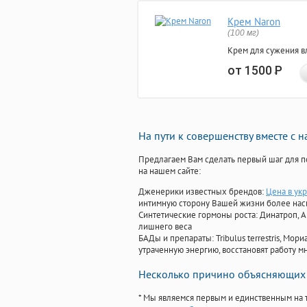
Крем Naron
(100 мг)
Крем для сужения в
от 1500
Р
На пути к совершенству вместе с 
Предлагаем Вам сделать первый шаг для п
на нашем сайте:
Дженерики известных брендов:
Цена в ук
интимную сторону Вашей жизни более на
Синтетические гормоны роста
: Динатроп, 
лишнего веса
БАДы и препараты:
Tribulus terrestris, М
утраченную энергию, восстановят работу мн
Несколько причино объясняющих 
* Мы являемся первым и единственным на 