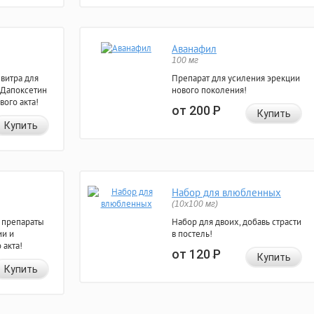
Аванафил
100 мг
евитра для
Препарат для усиления эрекции
 Дапоксетин
нового поколения!
вого акта!
от 200
Р
Купить
Купить
Набор для влюбленных
(10х100 мг)
 препараты
Набор для двоих, добавь страсти
ии и
в постель!
 акта!
от 120
Р
Купить
Купить