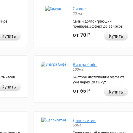
Сиалис
20 мг
мире
Самый долгоиграющий
препарат. Эффект до 36 часов.
от 70
Р
Купить
Купить
Виагра Софт
100мг
ть часов.
Быстрое наступление эффекта,
уже через 20 минут.
Купить
от 65
Р
Купить
Дапоксетин
60мг
е эффекта и
Единственный в мире препарат