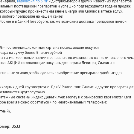
лденафила
,
Тадалафил по 5 мг
и дистрибьютором других известных препаратов
циальным поставщиком препаратов и успешно подтверждается годами продаж
 которым трудно произнести название Виагра или Сиалис в аптеке вслух,
 любого препаратан на нашем сайте!
Москве и в Санкт-Петербурге, так же возможна доставка препаратов почтой
- постоянная дисконтная карта на последующие покупки
0%
овара на сумму более 5 тысяч рублей
 на мелкооптовые партии препарата с возможностью выписки товарного чек
личные АКЦИИ позволяющие покупать дженерики Левитры, Сиалиса и
мальные усилия, чтобы сделать приобретение препаратов удобным для
ыходных дней круглосуточно. Для VIP клиентов: Сиалис и другие препараты дл
ставляются круглосуточно
атежные системы Яндекс Деньги, Web Money и с банковских карт Master Card
юбое время можно обратиться
»
по многоканальным телефонам:
тный),
омер: 3533