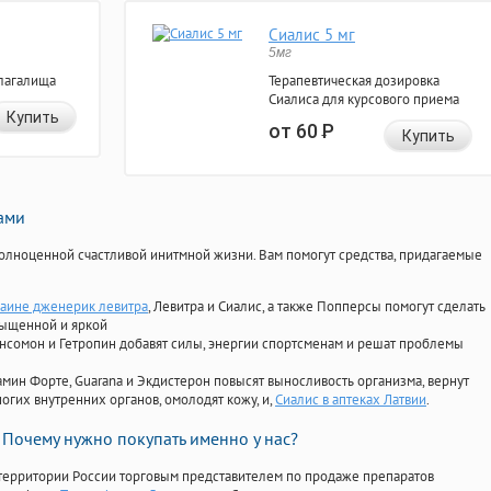
Сиалис 5 мг
5мг
лагалища
Терапевтическая дозировка
Сиалиса для курсового приема
Купить
от 60
Р
Купить
нами
олноценной счастливой инитмной жизни. Вам помогут средства, придагаемые
раине дженерик левитра
, Левитра и Сиалис, а также Попперсы помогут сделать
сыщенной и яркой
Ансомон и Гетропин добавят силы, энергии спортсменам и решат проблемы
ориамин Форте, Guarana и Экдистерон повысят выносливость организма, вернут
огих внутренних органов, омолодят кожу, и,
Сиалис в аптеках Латвии
.
Почему нужно покупать именно у нас?
территории России торговым представителем по продаже препаратов