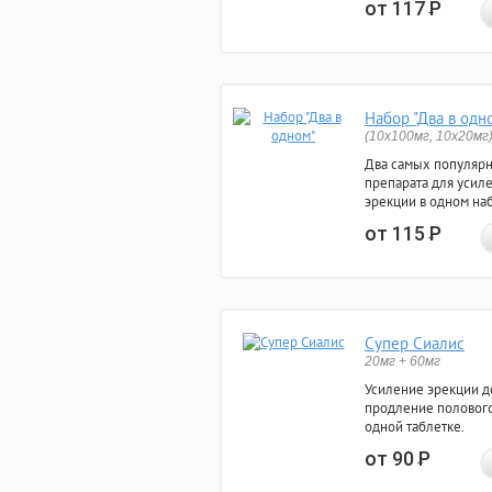
от 117
Р
Набор "Два в одн
(10x100мг, 10x20мг
Два самых популяр
препарата для усил
эрекции в одном на
от 115
Р
Супер Сиалис
20мг + 60мг
Усиление эрекции до
продление полового
одной таблетке.
от 90
Р