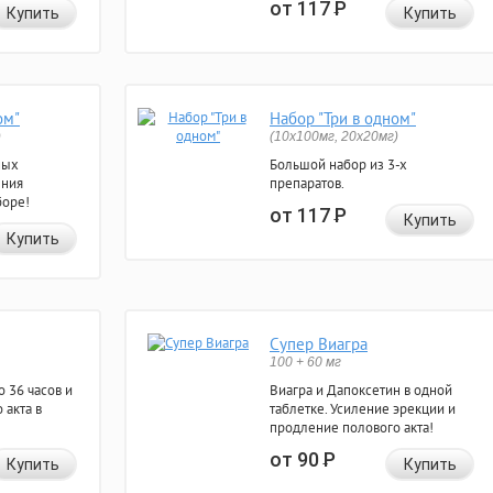
от 117
Р
Купить
Купить
ом"
Набор "Три в одном"
)
(10x100мг, 20x20мг)
ных
Большой набор из 3-х
ения
препаратов.
боре!
от 117
Р
Купить
Купить
Супер Виагра
100 + 60 мг
 36 часов и
Виагра и Дапоксетин в одной
 акта в
таблетке. Усиление эрекции и
продление полового акта!
от 90
Р
Купить
Купить