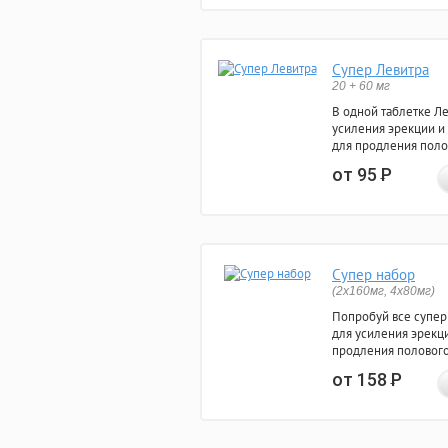
Супер Левитра
20 + 60 мг
В одной таблетке Л
усиления эрекции и
для продления поло
от 95
Р
Супер набор
(2х160мг, 4х80мг)
Попробуй все супер
для усиления эрекц
продления полового
от 158
Р