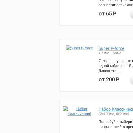
совместимость с ал
от 65
Р
Super P-force
100мг + 60мг
Самые популярные 
одной таблетке — Ви
Дапоксетин.
от 200
Р
Набор Классичес
(2x100мг, 4x20мг)
Попробуй и выбери
понравившийся преп