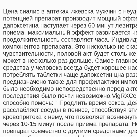
Цена сиалис в аптеках ижевска мужчин с неу
потенцией препарат производит мощный эфф
дапоксетина наступает через 60 минут левитр
приема, максимальный эффект развивается че
продолжительность составляет часа. Индиви
компонентов препарата. Это нисколько не ска
чувствительности, половой акт будет столь ж
может в несколько раз дольше. Самое главное
средства у человека всегда будет хорошее на
потреблять таблетки чаще дапоксетин цна раза
предназначено также для профилактики импот
было необходимо непосредственно перед акто
последствия было почти невозможно.VigRXCen
способно помочь: " Продлить время секса. Д
расслабляет сосуды в пенисе, способствуя э
кровопритока к нему, что позволяет возникнут
через 10-15 минут после приема препарата. 
препарат совместно с другими средствами дл