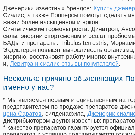
Дженерики известных брендов:
Купить дженер
Сиалис, а также Попперсы помогут сделать и
жизни более насыщенной и яркой
Синтетические гормоны роста
: Динатроп, Анс
силы, энергии спортсменам и решат проблем
БАДы и препараты:
Tribulus terrestris, Мориа
Экдистерон повысят выносливость организма,
энергию, восстановят работу многих внутренн
и,
Левитра и сиалис отзывы покупателей
.
Несколько причино объясняющих По
именно у нас?
* Мы являемся первым и единственным на те
представителем по продаже препаратов дже
цена Саратов
, силденафила
,
Дженерик сиалис
дистрибьютором других известных препарато
* качество препаратов гарантируется офици
препаратов и успешно подтверждается годам