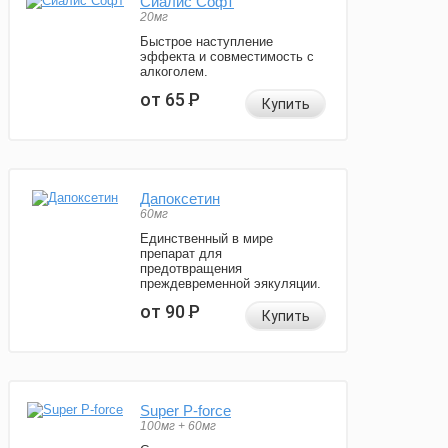
Сиалис Софт
20мг
Быстрое наступление
эффекта и совместимость с
алкоголем.
от 65
Р
Купить
Дапоксетин
60мг
Единственный в мире
препарат для
предотвращения
преждевременной эякуляции.
от 90
Р
Купить
Super P-force
100мг + 60мг