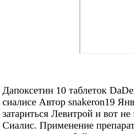
Дапоксетин 10 таблеток DaDex
сиалисе Автор snakeron19 Ян
затариться Левитрой и вот не
Сиалис. Применение препара