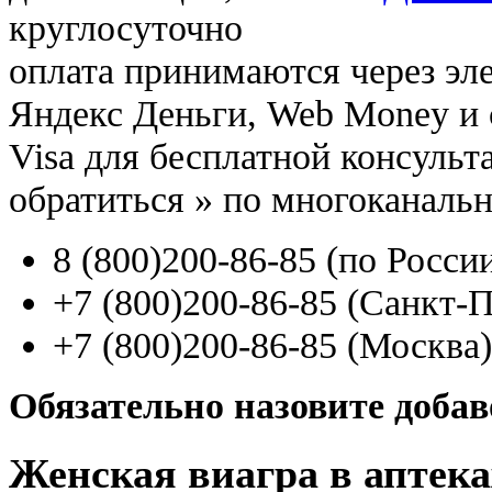
круглосуточно
оплата принимаются через э
Яндекс Деньги, Web Money и с
Visa для бесплатной консуль
обратиться
»
по многоканаль
8
(800
)200-86-85
(
по Росси
+7
(800
)200-86-85
(
Санкт-П
+7
(800
)200-86-85
(
Москва)
Обязательно назовите доба
Женская виагра в аптека