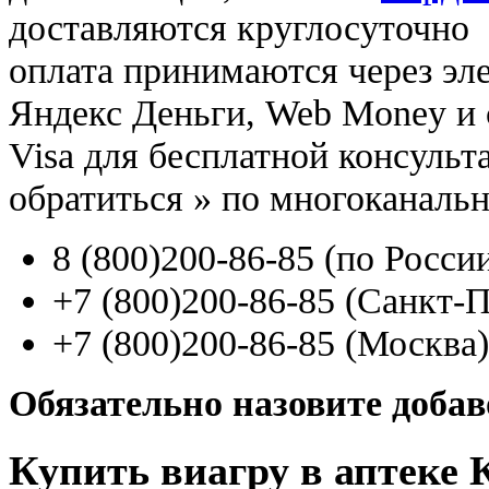
доставляются круглосуточно
оплата принимаются через э
Яндекс Деньги, Web Money и с
Visa для бесплатной консуль
обратиться
»
по многоканаль
8
(800
)200-86-85
(
по Росси
+7
(800
)200-86-85
(
Санкт-П
+7
(800
)200-86-85
(
Москва)
Обязательно назовите доба
Купить виагру в аптеке 