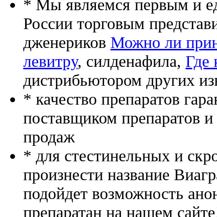
* Мы являемся первым и е
России торговым представ
дженериков
Можно ли прин
левитру
, силденафила
,
Где 
дистрибьютором других из
* качество препаратов гар
поставщиком препаратов и
продаж
* для стестинельных и скр
произнести название Виагр
подойдет возможность ано
препаратан на нашем сайте