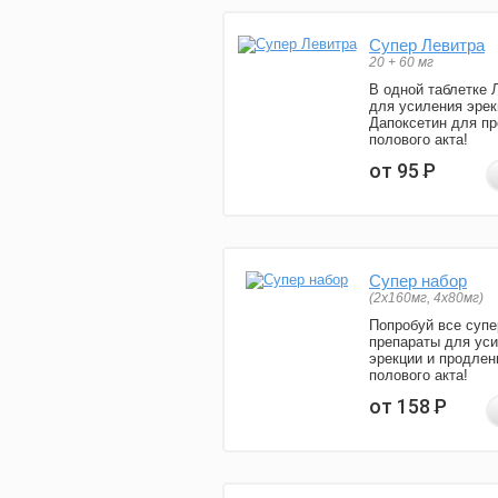
Супер Левитра
20 + 60 мг
В одной таблетке 
для усиления эрек
Дапоксетин для п
полового акта!
от 95
Р
Супер набор
(2х160мг, 4х80мг)
Попробуй все супе
препараты для ус
эрекции и продлен
полового акта!
от 158
Р