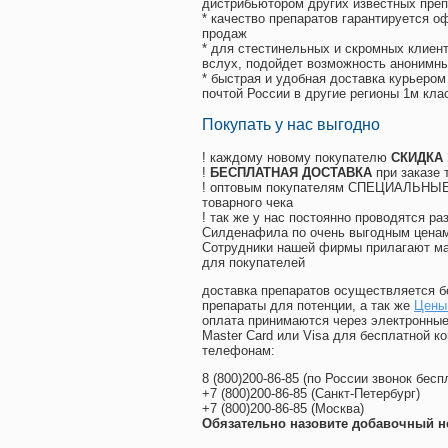
дистрибьютором других известных преп
* качество препаратов гарантируется 
продаж
* для стестинельных и скромных клиент
вслух, подойдет возможность анонимны
* быстрая и удобная доставка курьером
почтой России в другие регионы 1м кла
Покупать у нас выгодно
! каждому новому покупателю
СКИДКА
!
БЕСПЛАТНАЯ ДОСТАВКА
при заказе 
! оптовым покупателям СПЕЦИАЛЬНЫЕ 
товарного чека
! так же у нас постоянно проводятся 
Силденафила по очень выгодным ценам
Cотрудники нашей фирмы прилагают ма
для покупателей
доставка препаратов осуществляется б
препараты для потенции, а так же
Цены 
оплата принимаются через электронные
Master Card или Visa для бесплатной 
телефонам:
8
(800
)200-86-85
(
по России звонок бесп
+7
(800
)200-86-85
(
Санкт-Петербург)
+7
(800
)200-86-85
(
Москва)
Обязательно назовите добавочный н