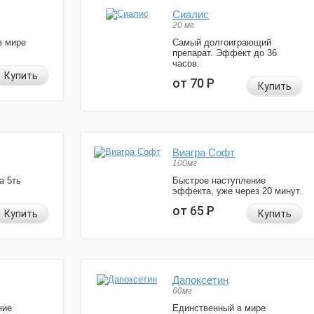
Сиалис
20 мг
в мире
Самый долгоиграющий
препарат. Эффект до 36
часов.
Купить
от 70
Р
Купить
Виагра Софт
100мг
а 5ть
Быстрое наступление
эффекта, уже через 20 минут.
от 65
Р
Купить
Купить
Дапоксетин
60мг
ние
Единственный в мире