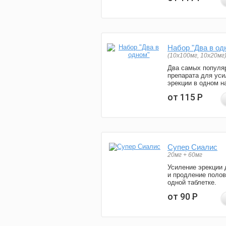
Набор "Два в од
(10x100мг, 10x20мг
Два самых популя
препарата для уси
эрекции в одном н
от 115
Р
Супер Сиалис
20мг + 60мг
Усиление эрекции 
и продление полов
одной таблетке.
от 90
Р