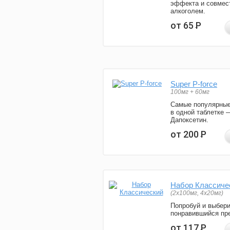
эффекта и совмес
алкоголем.
от 65
Р
Super P-force
100мг + 60мг
Самые популярные
в одной таблетке 
Дапоксетин.
от 200
Р
Набор Классиче
(2x100мг, 4x20мг)
Попробуй и выбер
понравившийся пре
от 117
Р