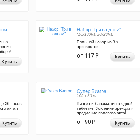
Купить
Купить
ном"
Набор "Три в одном"
)
(10x100мг, 20x20мг)
рных
Большой набор из 3-х
ления
препаратов.
аборе!
от 117
Р
Купить
Купить
Супер Виагра
100 + 60 мг
до 36 часов
Виагра и Дапоксетин в одной
ого акта в
таблетке. Усиление эрекции и
продление полового акта!
от 90
Р
Купить
Купить