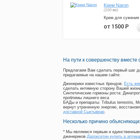
Крем Naron
(100 мг)
Крем для сужения
от 1500
Р
На пути к совершенству вместе 
Предлагаем Вам сделать первый шаг дл
придагаемые на нашем сайте:
Дженерики известных брендов:
Есть же
сделать интимную сторону Вашей жизн
Синтетические гормоны роста
: Динатро
проблемы лишнего веса
БАДы и препараты:
Tribulus terrestris
вернут утраченную энергию, восстановя
доставкой Сыктывкар
.
Несколько причино объясняющих
* Мы являемся первым и единственным 
дженериков
Дапоксетин купить в аптек