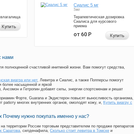
Сиалис 5 мг
5мг
 влагалища
Терапевтическая дозировка
Сиалиса для курсового
приема
Купить
от 60
Р
Купить
с нами
я полноценной счастливой инитмной жизни. Вам помогут средства,
нская виагра или нет
, Левитра и Сиалис, а также Попперсы помогут
и более насыщенной и яркой
п, Ансомон и Гетропин добавят силы, энергии спортсменам и решат
, Мориамин Форте, Guarana и Экдистерон повысят выносливость организма,
т работу многих внутренних органов, омолодят кожу, и,
Купить виагру с
 Почему нужно покупать именно у нас?
на территории России торговым представителем по продаже препаратов
ах Саратова
, силденафила
,
Сколько стоит левитра в Томске
и