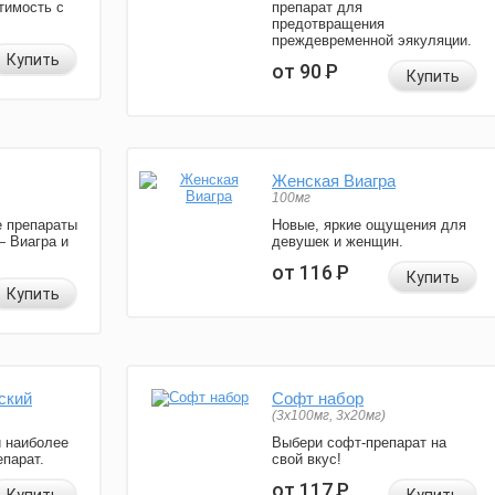
тимость с
препарат для
предотвращения
преждевременной эякуляции.
Купить
от 90
Р
Купить
Женская Виагра
100мг
 препараты
Новые, яркие ощущения для
— Виагра и
девушек и женщин.
от 116
Р
Купить
Купить
ский
Софт набор
(3x100мг, 3x20мг)
и наиболее
Выбери софт-препарат на
парат.
свой вкус!
от 117
Р