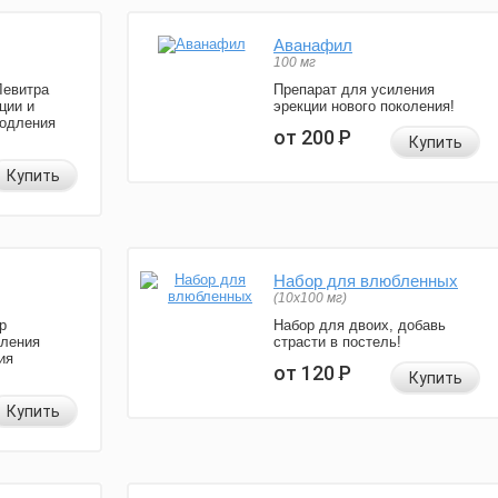
Аванафил
100 мг
Левитра
Препарат для усиления
ции и
эрекции нового поколения!
родления
от 200
Р
Купить
Купить
Набор для влюбленных
(10х100 мг)
р
Набор для двоих, добавь
иления
страсти в постель!
ия
от 120
Р
Купить
Купить