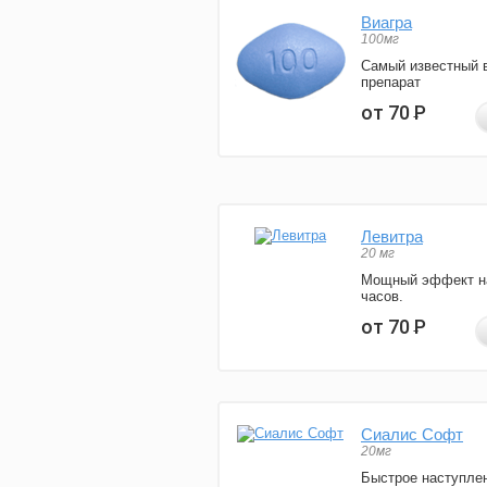
Виагра
100мг
Самый известный 
препарат
от 70
Р
Левитра
20 мг
Мощный эффект н
часов.
от 70
Р
Сиалис Софт
20мг
Быстрое наступле