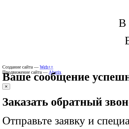
В
Создание сайта —
Web++
Продвижение сайта —
Aberix
Ваше сообщение успешн
✕
Заказать обратный зво
Отправьте заявку и специа