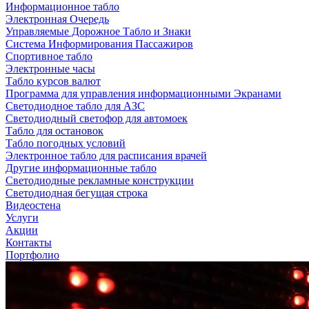
Информационное табло
Электронная Очередь
Управляемые Дорожное Табло и Знаки
Система Информирования Пассажиров
Спортивное табло
Электронные часы
Табло курсов валют
Программа для управления информационными Экранами
Светодиодное табло для АЗС
Светодиодный светофор для автомоек
Табло для остановок
Табло погодных условий
Электронное табло для расписания врачей
Другие информационные табло
Светодиодные рекламные конструкции
Светодиодная бегущая строка
Видеостена
Услуги
Акции
Контакты
Портфолио