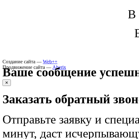
В
Создание сайта —
Web++
Продвижение сайта —
Aberix
Ваше сообщение успешн
✕
Заказать обратный зво
Отправьте заявку и специа
минут, даст исчерпывающ