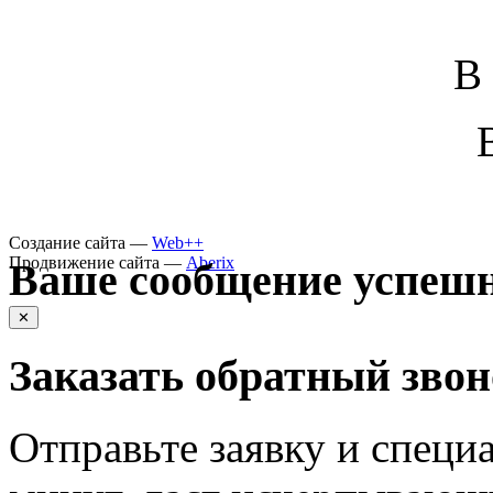
В
Создание сайта —
Web++
Продвижение сайта —
Aberix
Ваше сообщение успешн
✕
Заказать обратный зво
Отправьте заявку и специа