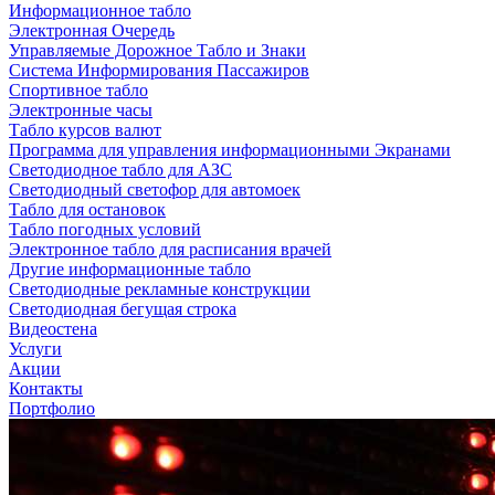
Информационное табло
Электронная Очередь
Управляемые Дорожное Табло и Знаки
Система Информирования Пассажиров
Спортивное табло
Электронные часы
Табло курсов валют
Программа для управления информационными Экранами
Светодиодное табло для АЗС
Светодиодный светофор для автомоек
Табло для остановок
Табло погодных условий
Электронное табло для расписания врачей
Другие информационные табло
Светодиодные рекламные конструкции
Светодиодная бегущая строка
Видеостена
Услуги
Акции
Контакты
Портфолио