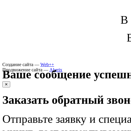
В
Создание сайта —
Web++
Продвижение сайта —
Aberix
Ваше сообщение успешн
✕
Заказать обратный зво
Отправьте заявку и специа