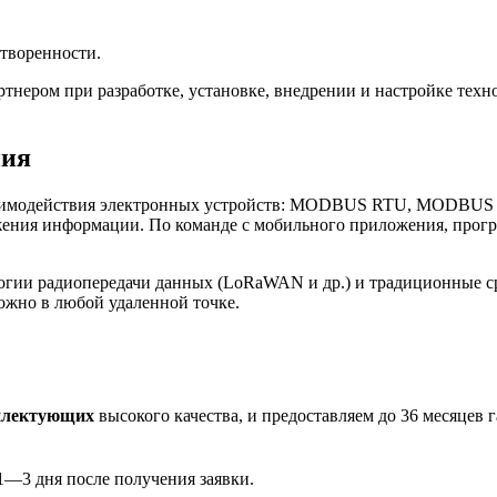
творенности.
нером при разработке, установке, внедрении и настройке те
ния
имодействия электронных устройств: MODBUS RTU, MODBUS TCP
ения информации. По команде с мобильного приложения, програ
огии радиопередачи данных (LoRaWAN и др.) и традиционные с
ожно в любой удаленной точке.
плектующих
высокого качества, и предоставляем до 36 месяцев 
1—3 дня после получения заявки.