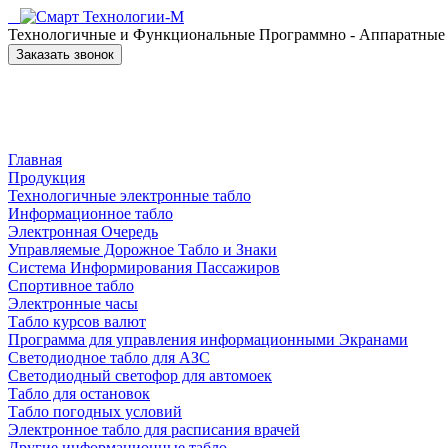
Технологичные и Функциональные Программно - Аппаратные к
Заказать звонок
Главная
Продукция
Технологичные электронные табло
Информационное табло
Электронная Очередь
Управляемые Дорожное Табло и Знаки
Система Информирования Пассажиров
Спортивное табло
Электронные часы
Табло курсов валют
Программа для управления информационными Экранами
Светодиодное табло для АЗС
Светодиодный светофор для автомоек
Табло для остановок
Табло погодных условий
Электронное табло для расписания врачей
Другие информационные табло