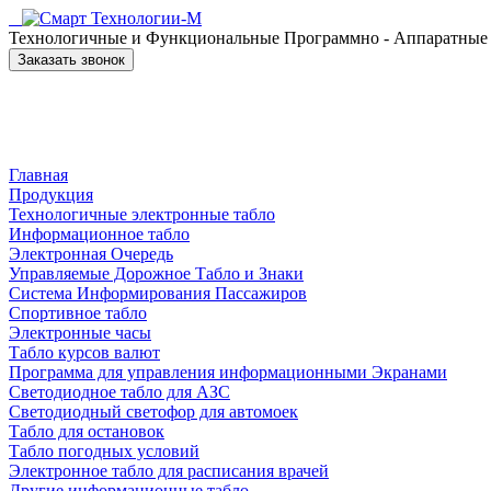
Технологичные и Функциональные Программно - Аппаратные к
Заказать звонок
Главная
Продукция
Технологичные электронные табло
Информационное табло
Электронная Очередь
Управляемые Дорожное Табло и Знаки
Система Информирования Пассажиров
Спортивное табло
Электронные часы
Табло курсов валют
Программа для управления информационными Экранами
Светодиодное табло для АЗС
Светодиодный светофор для автомоек
Табло для остановок
Табло погодных условий
Электронное табло для расписания врачей
Другие информационные табло