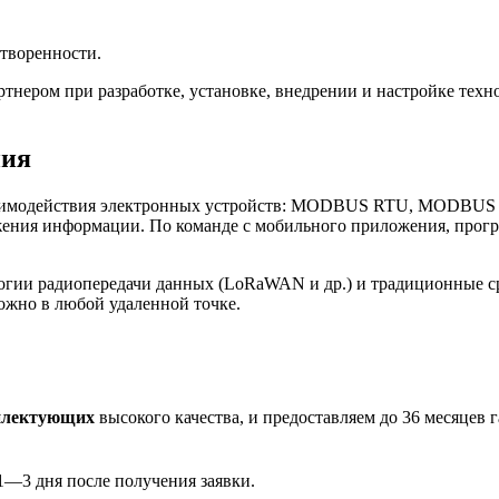
творенности.
нером при разработке, установке, внедрении и настройке те
ния
имодействия электронных устройств: MODBUS RTU, MODBUS TCP
ения информации. По команде с мобильного приложения, програ
огии радиопередачи данных (LoRaWAN и др.) и традиционные с
ожно в любой удаленной точке.
плектующих
высокого качества, и предоставляем до 36 месяцев 
1—3 дня после получения заявки.