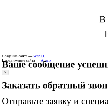
В
Создание сайта —
Web++
Продвижение сайта —
Aberix
Ваше сообщение успешн
✕
Заказать обратный зво
Отправьте заявку и специа