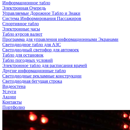
Информационное табло
Электронная Очередь
Управляемые Дорожное Табло и Знаки
Система Информирования Пассажиров
Спортивное табло
Электронные часы
Табло курсов валют
Программа для управления информационными Экранами
Светодиодное табло для АЗС
Светодиодный светофор для автомоек
Табло для остановок
Табло погодных условий
Электронное табло для расписания врачей
Другие информационные табло
Светодиодные рекламные конструкции
Светодиодная бегущая строка
Видеостена
Услуги
Акции
Контакты
Портфолио