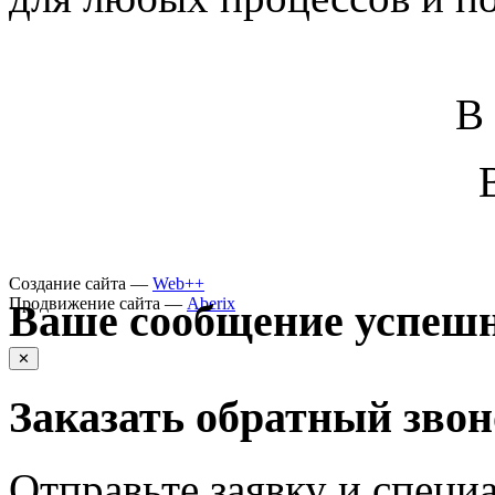
В
Создание сайта —
Web++
Продвижение сайта —
Aberix
Ваше сообщение успешн
✕
Заказать обратный зво
Отправьте заявку и специа