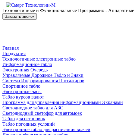
Технологичные и Функциональные Программно - Аппаратные к
Заказать звонок
Главная
Продукция
Технологичные электронные табло
Информационное табло
Электронная Очередь
Управляемые Дорожное Табло и Знаки
Система Информирования Пассажиров
Спортивное табло
Электронные часы
Табло курсов валют
Программа для управления информационными Экранами
Светодиодное табло для АЗС
Светодиодный светофор для автомоек
Табло для остановок
Табло погодных условий
Электронное табло для расписания врачей
Другие информационные табло