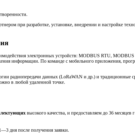
творенности.
нером при разработке, установке, внедрении и настройке те
ния
имодействия электронных устройств: MODBUS RTU, MODBUS TCP
ения информации. По команде с мобильного приложения, програ
огии радиопередачи данных (LoRaWAN и др.) и традиционные с
ожно в любой удаленной точке.
плектующих
высокого качества, и предоставляем до 36 месяцев 
1—3 дня после получения заявки.