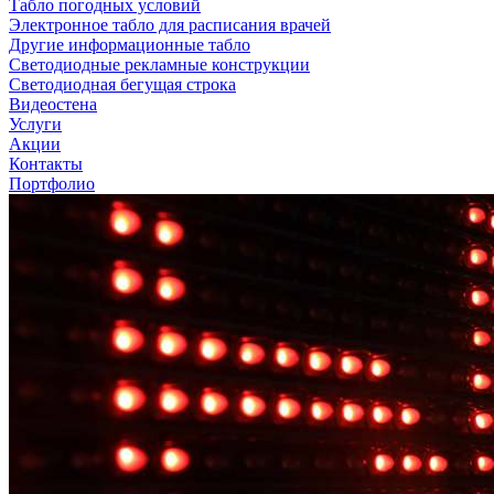
Табло погодных условий
Электронное табло для расписания врачей
Другие информационные табло
Светодиодные рекламные конструкции
Светодиодная бегущая строка
Видеостена
Услуги
Акции
Контакты
Портфолио