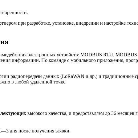
творенности.
нером при разработке, установке, внедрении и настройке те
ния
имодействия электронных устройств: MODBUS RTU, MODBUS TCP
ения информации. По команде с мобильного приложения, програ
огии радиопередачи данных (LoRaWAN и др.) и традиционные с
ожно в любой удаленной точке.
плектующих
высокого качества, и предоставляем до 36 месяцев 
1—3 дня после получения заявки.