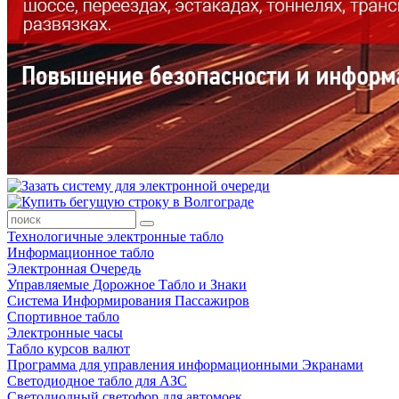
Технологичные электронные табло
Информационное табло
Электронная Очередь
Управляемые Дорожное Табло и Знаки
Система Информирования Пассажиров
Спортивное табло
Электронные часы
Табло курсов валют
Программа для управления информационными Экранами
Светодиодное табло для АЗС
Светодиодный светофор для автомоек