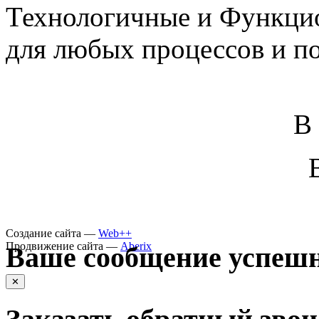
Технологичные и Функцио
для любых процессов и п
В
Создание сайта —
Web++
Продвижение сайта —
Aberix
Ваше сообщение успешн
✕