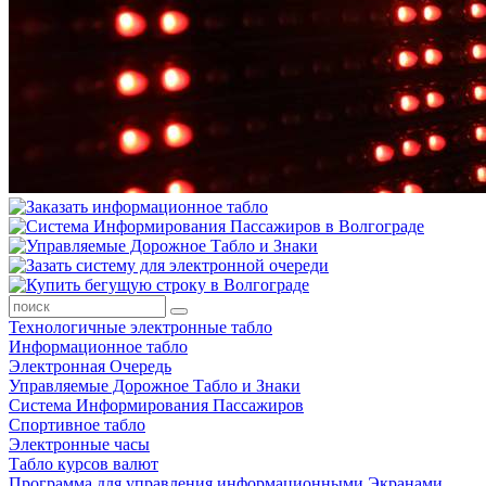
Технологичные электронные табло
Информационное табло
Электронная Очередь
Управляемые Дорожное Табло и Знаки
Система Информирования Пассажиров
Спортивное табло
Электронные часы
Табло курсов валют
Программа для управления информационными Экранами