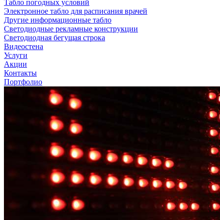
Табло погодных условий
Электронное табло для расписания врачей
Другие информационные табло
Светодиодные рекламные конструкции
Светодиодная бегущая строка
Видеостена
Услуги
Акции
Контакты
Портфолио