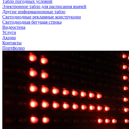
Табло погодных условий
Электронное табло для расписания врачей
Другие информационные табло
Светодиодные рекламные конструкции
Светодиодная бегущая строка
Видеостена
Услуги
Акции
Контакты
Портфолио