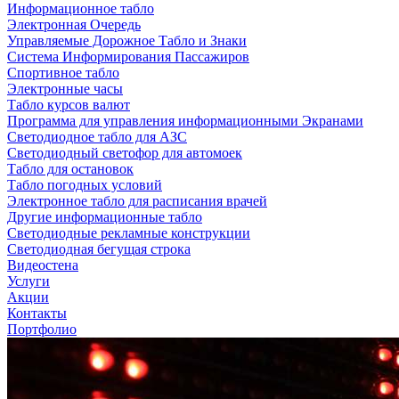
Информационное табло
Электронная Очередь
Управляемые Дорожное Табло и Знаки
Система Информирования Пассажиров
Спортивное табло
Электронные часы
Табло курсов валют
Программа для управления информационными Экранами
Светодиодное табло для АЗС
Светодиодный светофор для автомоек
Табло для остановок
Табло погодных условий
Электронное табло для расписания врачей
Другие информационные табло
Светодиодные рекламные конструкции
Светодиодная бегущая строка
Видеостена
Услуги
Акции
Контакты
Портфолио