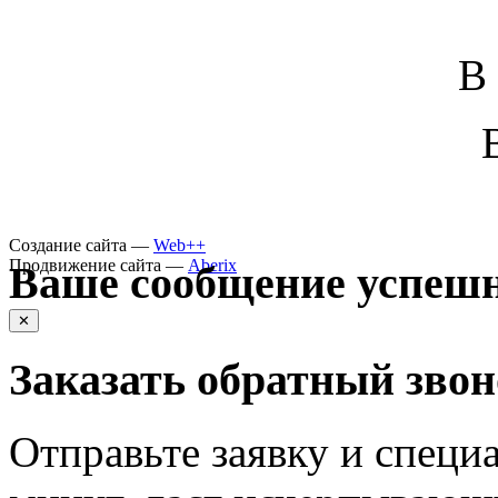
В
Создание сайта —
Web++
Продвижение сайта —
Aberix
Ваше сообщение успешн
✕
Заказать обратный зво
Отправьте заявку и специа