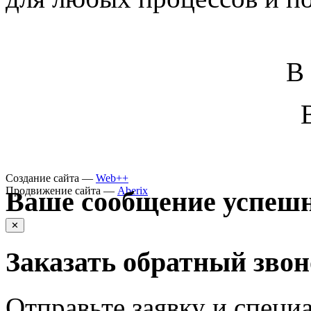
В
Создание сайта —
Web++
Продвижение сайта —
Aberix
Ваше сообщение успешн
✕
Заказать обратный зво
Отправьте заявку и специа