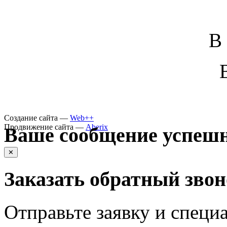
В
Создание сайта —
Web++
Продвижение сайта —
Aberix
Ваше сообщение успешн
✕
Заказать обратный зво
Отправьте заявку и специа