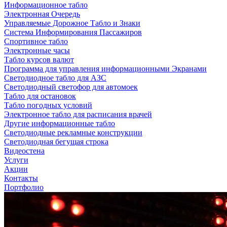
Информационное табло
Электронная Очередь
Управляемые Дорожное Табло и Знаки
Система Информирования Пассажиров
Спортивное табло
Электронные часы
Табло курсов валют
Программа для управления информационными Экранами
Светодиодное табло для АЗС
Светодиодный светофор для автомоек
Табло для остановок
Табло погодных условий
Электронное табло для расписания врачей
Другие информационные табло
Светодиодные рекламные конструкции
Светодиодная бегущая строка
Видеостена
Услуги
Акции
Контакты
Портфолио