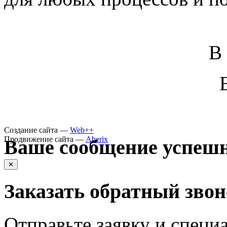
В
Создание сайта —
Web++
Продвижение сайта —
Aberix
Ваше сообщение успешн
✕
Заказать обратный зво
Отправьте заявку и специа