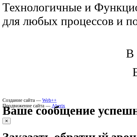
Технологичные и Функцио
для любых процессов и п
В
Создание сайта —
Web++
Продвижение сайта —
Aberix
Ваше сообщение успешн
✕