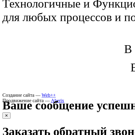
Технологичные и Функцио
для любых процессов и п
В
Создание сайта —
Web++
Продвижение сайта —
Aberix
Ваше сообщение успешн
✕
Заказать обратный зво