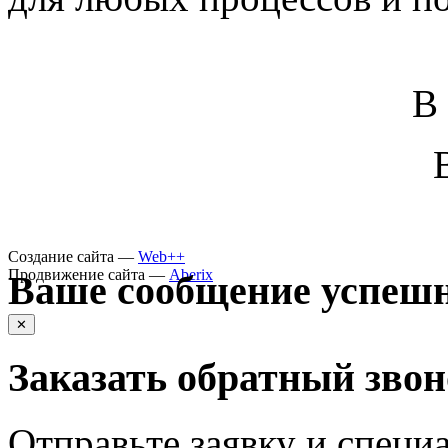
В
Создание сайта —
Web++
Продвижение сайта —
Aberix
Ваше сообщение успешн
✕
Заказать обратный зво
Отправьте заявку и специа