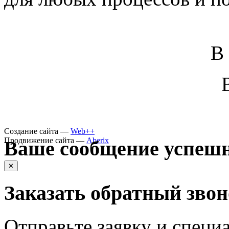
В
Создание сайта —
Web++
Продвижение сайта —
Aberix
Ваше сообщение успешн
✕
Заказать обратный зво
Отправьте заявку и специа