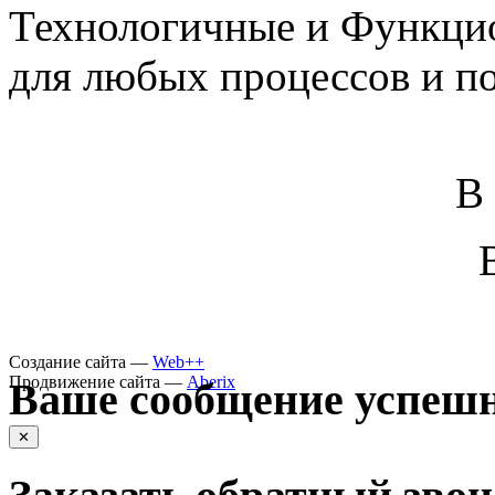
Технологичные и Функцио
для любых процессов и п
В
Создание сайта —
Web++
Продвижение сайта —
Aberix
Ваше сообщение успешн
✕