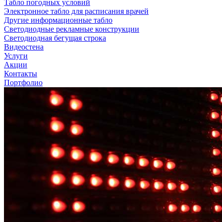
Табло погодных условий
Электронное табло для расписания врачей
Другие информационные табло
Светодиодные рекламные конструкции
Светодиодная бегущая строка
Видеостена
Услуги
Акции
Контакты
Портфолио