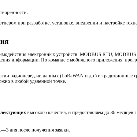
творенности.
нером при разработке, установке, внедрении и настройке те
ния
имодействия электронных устройств: MODBUS RTU, MODBUS TCP
ения информации. По команде с мобильного приложения, програ
огии радиопередачи данных (LoRaWAN и др.) и традиционные с
ожно в любой удаленной точке.
плектующих
высокого качества, и предоставляем до 36 месяцев 
1—3 дня после получения заявки.