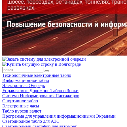
Технологичные электронные табло
Информационное табло
Электронная Очередь
Управляемые Дорожное Табло и Знаки
Система Информирования Пассажиров
Спортивное табло
Электронные часы
Табло курсов валют
Программа для управления информационными Экранами
Светодиодное табло для АЗС
Светодиодный светофор для автомоек