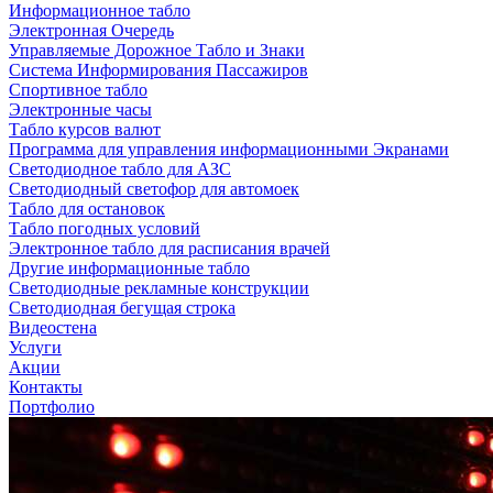
Информационное табло
Электронная Очередь
Управляемые Дорожное Табло и Знаки
Система Информирования Пассажиров
Спортивное табло
Электронные часы
Табло курсов валют
Программа для управления информационными Экранами
Светодиодное табло для АЗС
Светодиодный светофор для автомоек
Табло для остановок
Табло погодных условий
Электронное табло для расписания врачей
Другие информационные табло
Светодиодные рекламные конструкции
Светодиодная бегущая строка
Видеостена
Услуги
Акции
Контакты
Портфолио