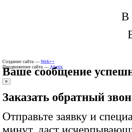
В
Создание сайта —
Web++
Продвижение сайта —
Aberix
Ваше сообщение успешн
✕
Заказать обратный зво
Отправьте заявку и специа
минут, даст исчерпывающ