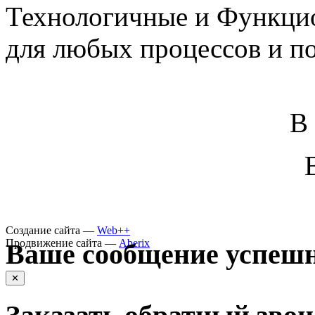
Технологичные и Функцио
для любых процессов и п
В
Создание сайта —
Web++
Продвижение сайта —
Aberix
Ваше сообщение успешн
✕