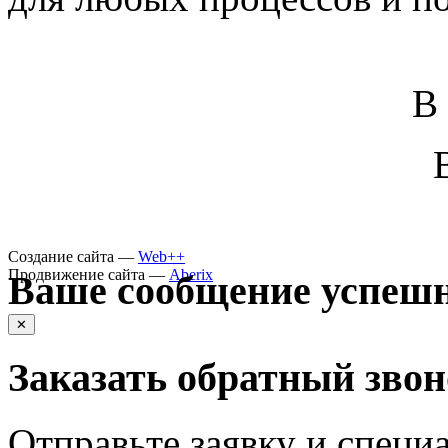
В
Создание сайта —
Web++
Продвижение сайта —
Aberix
Ваше сообщение успешн
✕
Заказать обратный зво
Отправьте заявку и специа