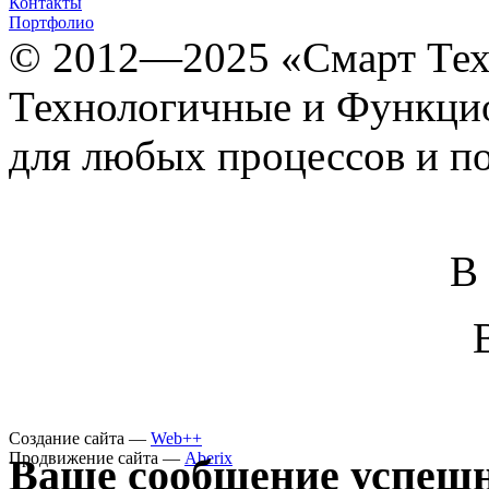
Контакты
Портфолио
© 2012­­­—2025 «Смарт Т
Технологичные и Функцио
для любых процессов и п
В
Создание сайта —
Web++
Продвижение сайта —
Aberix
Ваше сообщение успешн